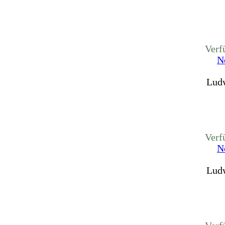
Verf
N
Ludw
Verf
N
Ludw