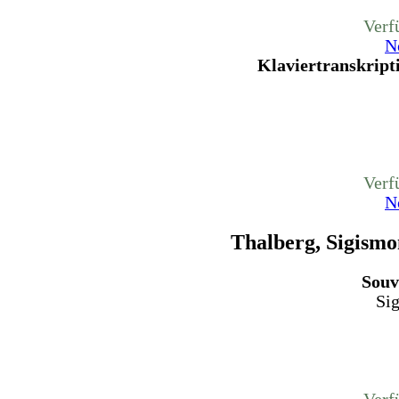
Verf
N
Klaviertranskripti
Verf
N
Thalberg, Sigism
Souv
Si