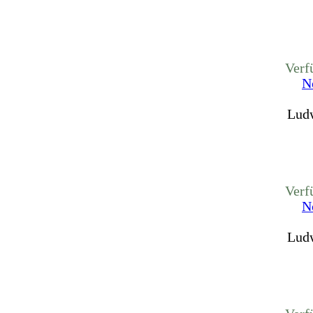
Verf
N
Ludw
Verf
N
Ludw