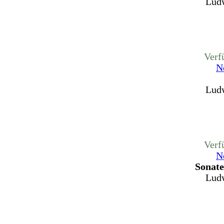
Ludw
Verf
N
Ludw
Verf
N
Sonate
Ludw