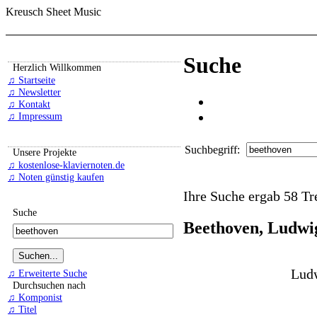
Kreusch Sheet Music
Suche
Herzlich Willkommen
♫ Startseite
♫ Newsletter
♫ Kontakt
♫ Impressum
Suchbegriff:
Unsere Projekte
♫ kostenlose-klaviernoten.de
♫ Noten günstig kaufen
Ihre Suche ergab 58 Tre
Suche
Beethoven, Ludwi
Ludw
♫ Erweiterte Suche
Durchsuchen nach
♫ Komponist
♫ Titel