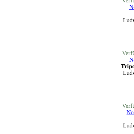
Verf
N
Ludw
Verf
N
Trip
Ludw
Verf
No
Ludw