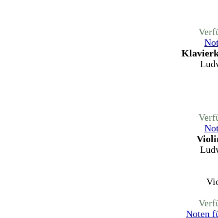
Verf
Not
Klavierk
Ludw
Verf
Not
Viol
Ludw
Vi
Verf
Noten f