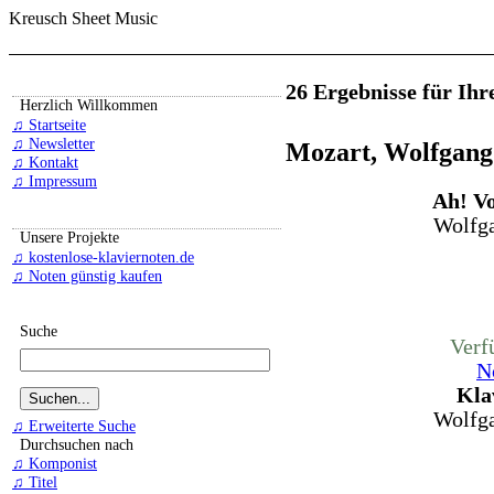
Kreusch Sheet Music
26 Ergebnisse für Ihr
Herzlich Willkommen
♫ Startseite
♫ Newsletter
Mozart, Wolfgan
♫ Kontakt
♫ Impressum
Ah! Vo
Wolfg
Unsere Projekte
♫ kostenlose-klaviernoten.de
♫ Noten günstig kaufen
Suche
Verf
N
Kla
Wolfg
♫ Erweiterte Suche
Durchsuchen nach
♫ Komponist
♫ Titel