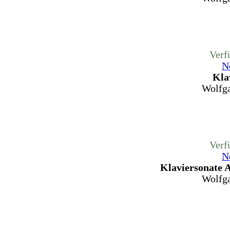
Verf
N
Kla
Wolfg
Verf
N
Klaviersonate 
Wolfg