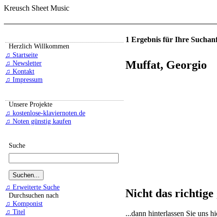
Kreusch Sheet Music
1 Ergebnis für Ihre Suchan
Herzlich Willkommen
♫ Startseite
Muffat, Georgio
♫ Newsletter
♫ Kontakt
♫ Impressum
Unsere Projekte
♫ kostenlose-klaviernoten.de
♫ Noten günstig kaufen
Suche
♫ Erweiterte Suche
Nicht das richtige
Durchsuchen nach
♫ Komponist
♫ Titel
...dann hinterlassen Sie uns