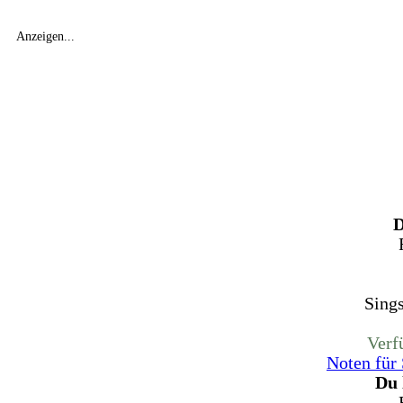
Anzeigen...
D
Sing
Verf
Noten für
Du 