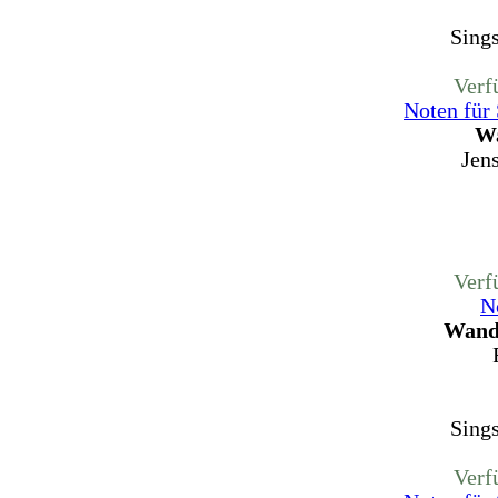
Sing
Verf
Noten für
Wa
Jen
Verf
N
Wande
Sing
Verf