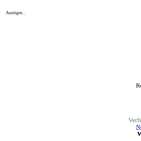
Anzeigen...
R
Verf
N
W