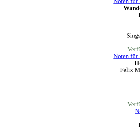
Noten für
Wande
Sing
Verf
Noten für
H
Felix M
Verf
N