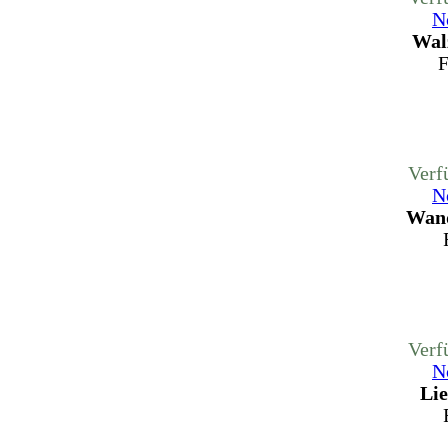
N
Wal
F
Verf
N
Wand
Verf
N
Lie