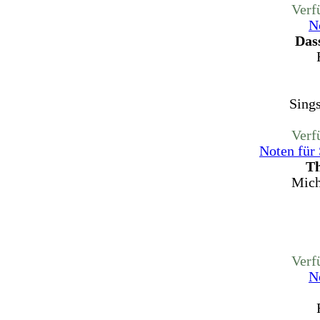
Verf
N
Dass
Sing
Verf
Noten für
Th
Mich
Verf
N