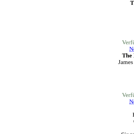
T
Verf
N
The 
James 
Verf
N