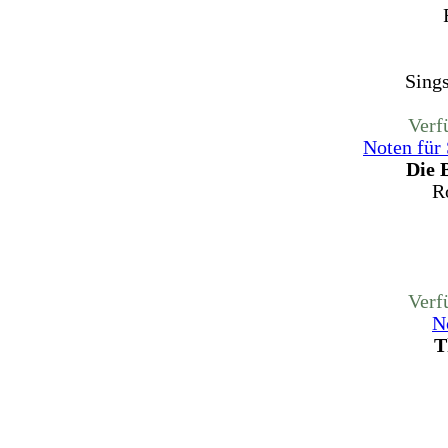
Sing
Verf
Noten für
Die 
R
Verf
N
T