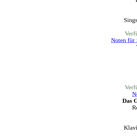
Sing
Verf
Noten für
Verf
N
Das G
R
Klav