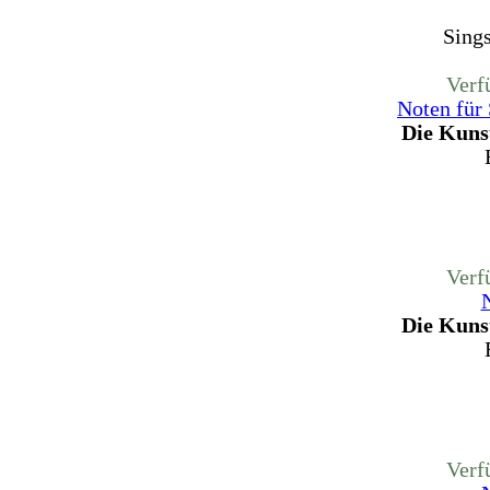
Sing
Verf
Noten für
Die Kunst
Verf
Die Kunst
Verf