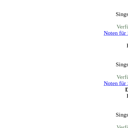
Sing
Verf
Noten für
Sing
Verf
Noten für
D
Sing
Verf