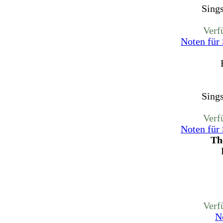
Sing
Verf
Noten für
Sing
Verf
Noten für
Th
Verf
N