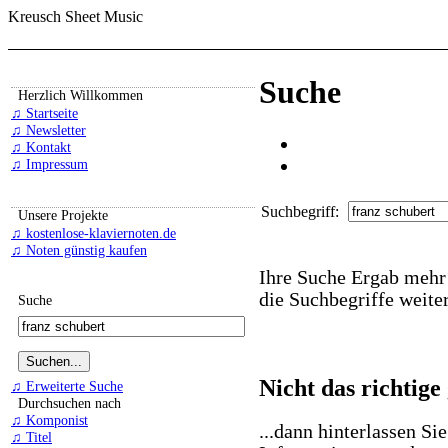
Kreusch Sheet Music
Suche
Herzlich Willkommen
♫ Startseite
♫ Newsletter
♫ Kontakt
♫ Impressum
Suchbegriff:
Unsere Projekte
♫ kostenlose-klaviernoten.de
♫ Noten günstig kaufen
Ihre Suche Ergab mehr 
die Suchbegriffe weiter
Suche
Nicht das richtige
♫ Erweiterte Suche
Durchsuchen nach
♫ Komponist
...dann hinterlassen Si
♫ Titel